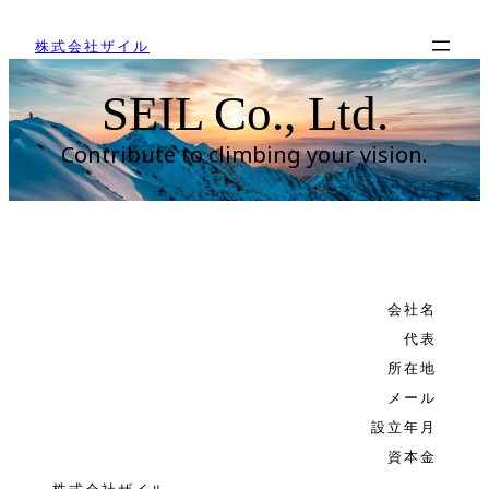
内
容
株式会社ザイル
を
SEIL Co., Ltd.
ス
キ
Contribute to climbing your vision.
ッ
COMPANY
プ
会社名
代表
所在地
メール
設立年月
資本金