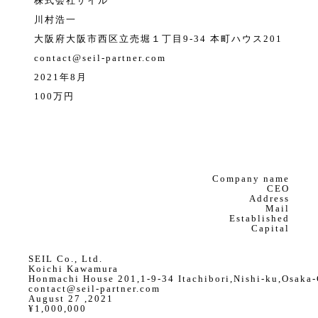
株式会社ザイル
川村浩一
大阪府大阪市西区立売堀１丁目9-34 本町ハウス201
contact@seil-partner.com
2021年8月
100万円
Company name
CEO
Address
Mail
Established
Capital
SEIL Co., Ltd.
Koichi Kawamura
Honmachi House 201,1-9-34 Itachibori,Nishi-ku,Osaka
contact@seil-partner.com
August 27 ,2021
¥1,000,000